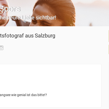
-Spors
en eure Liebe sichtbar!
tsfotograf
aus Salzburg
gsee wie genial ist das bitte!?