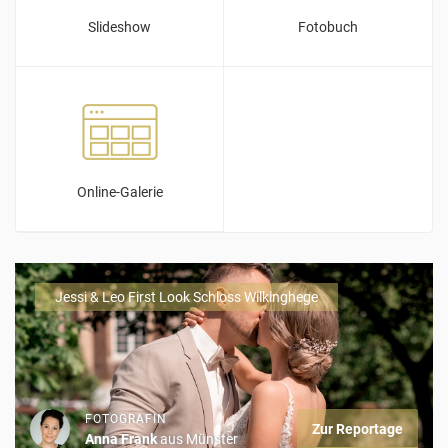
Slideshow
Fotobuch
Online-Galerie
Jessi & Leo First Look Schloss Wilkinghege
FOTOGRAFIN
Zur Reportage
Anna Frank
aus Münster