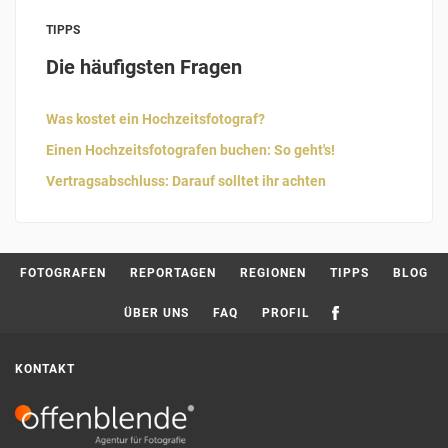
TIPPS
Die häufigsten Fragen
Was kostet ein Hochzeitsfotograf?
Einen Hochzeitsfotografen buchen: So geht's!
Vertragsabschluss: Darauf solltet ihr achten
Current 
FOTOGRAFEN
REPORTAGEN
REGIONEN
TIPPS
BLOG
ÜBER UNS
FAQ
PROFIL
KONTAKT