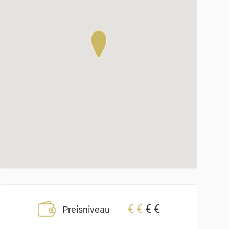
€
€
€
€
Preisniveau