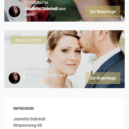
FOTOGRAFIN
Jeanette Dobrindt
aus
Zur Reportage
Berlin
Benita & Chris
FOTOGRAFIN
Jeanette Dobrindt
aus
Zur Reportage
Berlin
IMPRESSUM
Jeanette Dobrindt
Simpsonweg 6B