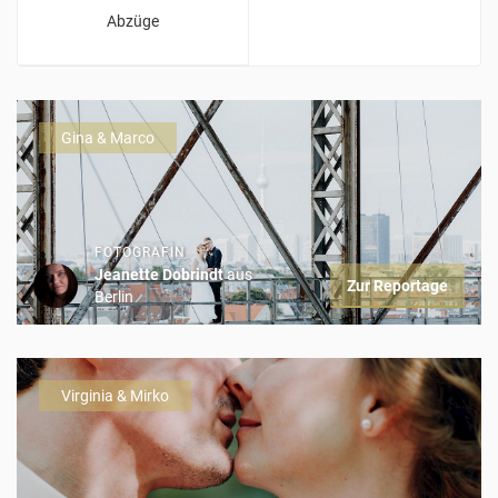
Abzüge
Gina & Marco
FOTOGRAFIN
Jeanette Dobrindt
aus
Zur Reportage
Berlin
Virginia & Mirko