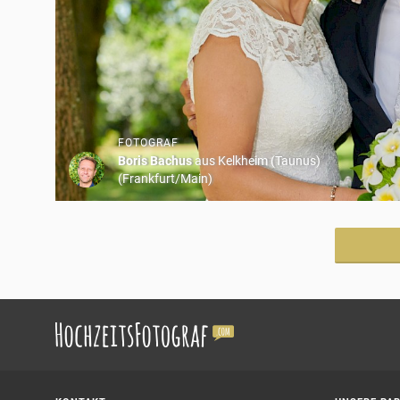
FOTOGRAF
Boris Bachus
aus Kelkheim (Taunus)
(Frankfurt/Main)