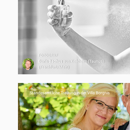
FOTOGRAF
Boris Bachus
aus Kelkheim (Taunus)
(Frankfurt/Main)
Standesamtliche Trauung in der Villa Borgnis