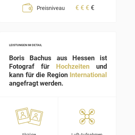
€
€
€
€
Preisniveau
LEISTUNGEN IM DETAIL
Boris Bachus aus Hessen ist
Fotograf für
Hochzeiten
und
kann für die Region
International
angefragt werden.
Abzüge
Luft-Aufnahmen