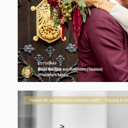
FOTOGRAF
Boris Bachus
aus Kelkheim (Taunus)
(Frankfurt/Main)
"Haben Sie auch Fotos in schwarz-weiß?" - Trauung in 