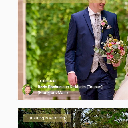
FOTOGRAF
Boris Bachus
aus Kelkheim (Taunus)
(Frankfurt/Main)
Trauung in Kelkheim