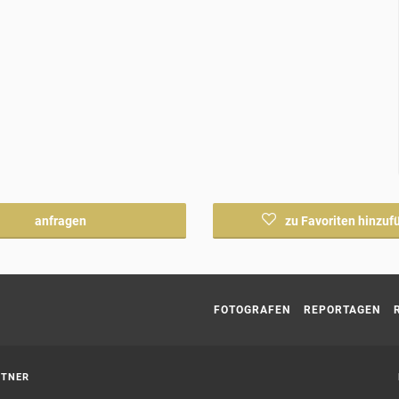
anfragen
zu Favoriten hinzuf
Current page:
FOTOGRAFEN
REPORTAGEN
RTNER