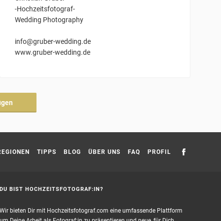
-Hochzeitsfotograf-
Wedding Photography
info@gruber-wedding.de
www.gruber-wedding.de
ügen
REGIONEN
TIPPS
BLOG
ÜBER UNS
FAQ
PROFIL
DU BIST HOCHZEITSFOTOGRAF:IN?
Wir bieten Dir mit Hochzeitsfotograf.com eine umfassende Plattform
um Deine Arbeit als Fotograf:in zu präsentieren und neue, für Dich