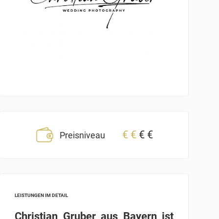
€
€
€
€
Preisniveau
LEISTUNGEN IM DETAIL
Christian Gruber aus Bayern ist