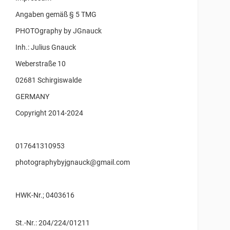
Angaben gemäß § 5 TMG
PHOTOgraphy by JGnauck
Inh.: Julius Gnauck
Weberstraße 10
02681 Schirgiswalde
GERMANY
Copyright 2014-2024
017641310953
photographybyjgnauck@gmail.com
HWK-Nr.; 0403616
St.-Nr.: 204/224/01211