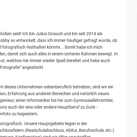
estoßen seid! Ich bin Julius Gnauck und bin seit 2014 als
obby so entwickelt, dass ich immer häufiger gefragt wurde, ob
l fotografisch festhalten könnte... Somit habe ich mich
n, damit sich auch alles in einem sicheren Rahmen bewegt. In
aut, welches mir immer wieder Spaß bereitet und habe auch
Fotografie" angesteckt.
r dieses Unternehmen nebenberuflich betreiben, sind wir ein
ion, Erfahrung aus anderen Bereichen und natürlich neues
genieur, einen Informatiker bis hin zum Gymnasiallehrämtler,
ns auch der eine oder andere Hauptberuf zu Gute -
enfoto zu begeistern.
otografisch. Unsere Hauptgebiete liegen in der
chlussfeiern (Realschulabschluss, Abitur, Berufsschule, etc.).