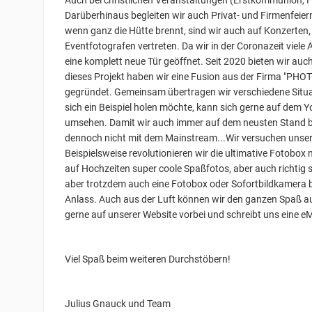
Auch bei christlichen Veranstaltungen (Erstkommunion, Fi
Darüberhinaus begleiten wir auch Privat- und Firmenfeier
wenn ganz die Hütte brennt, sind wir auch auf Konzerten
Eventfotografen vertreten. Da wir in der Coronazeit viele
eine komplett neue Tür geöffnet. Seit 2020 bieten wir au
dieses Projekt haben wir eine Fusion aus der Firma "PHO
gegründet. Gemeinsam übertragen wir verschiedene Situat
sich ein Beispiel holen möchte, kann sich gerne auf dem
umsehen. Damit wir auch immer auf dem neusten Stand ble
dennoch nicht mit dem Mainstream...Wir versuchen unseren
Beispielsweise revolutionieren wir die ultimative Fotobo
auf Hochzeiten super coole Spaßfotos, aber auch richtig 
aber trotzdem auch eine Fotobox oder Sofortbildkamera bei
Anlass. Auch aus der Luft können wir den ganzen Spaß a
gerne auf unserer Website vorbei und schreibt uns eine eM
Viel Spaß beim weiteren Durchstöbern!
Julius Gnauck und Team