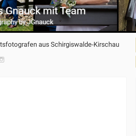
us Gnauck mit Team
raphy by JGnauck
tsfotografen
aus Schirgiswalde-Kirschau