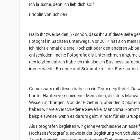
Ich lausche, denn ich lieb dich so!"
Fridolin von Schillen
Hallo ihr zwei beiden :) - schön, dass ihr auf diese Seite g
Fotograf in Sachsen unterwegs. Vor 2014 hat sich mein H
ich nicht einmal die eine Hochzeit oder den anderen Abibal
entschieden, meine Fotografie als Unternehmen anzumelde
den letzten Jahren habe ich mir also ein Business aufgeb
immer wieder Freunde und Bekannte mit der Faszination "
Gemeinsam mit diesen habe ich ein Team gegründet. Da wi
bunter Haufen verschiedener Menschen, die stets Motivat
Wissen mitbringen. Von der Erzieherin, über den Diplom-In
haben wir viele verschiedene Gewerke. Manchmal kommt u
beispielsweise, wenn es darum geht, Kinder für ein Grupp
Als Fotografen begleiten wir gerne verschiedene Anlässe f
Hochzeitsfotografie, sowie in der Begleitung von Schulabs