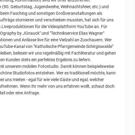
rmung, Konfirmation) sind wir öfter anzutreffen.
n (90. Geburtstag, Jugendweihe, Weihnachtsfeier, etc.) und
, beim Fasching und sonstigen Großveranstaltungen als
 Aufträge stornieren und verschieben mussten, hat sich für uns
ch Liveproduktionen für die Videoplattform YouTube an. Für
TOgraphy by JGnauck" und "Technikservice Elias Wagner"
ionen und Anlässe live für eine Vielzahl an Zuschauern. Wer
 YouTube-Kanal von "Katholische Pfarrgemeinde Schirgiswalde"
iben, belesen wir uns regelmäßig mit Fachliteratur und gehen
 Kunden stets ein perfektes Ergebnis zu liefern.
x mit unserem mobilen Fotostudio. Damit können beispielsweise
schöne Studiofotos entstehen. Wer es traditionell möchte, kann
 uns mieten - egal für wie viele Gäste und egal, welcher
ufnehmen. Wenn Ihr mehr von uns erfahren wollt, schaut doch
ail oder eine Anfrage.