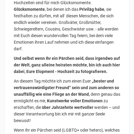
Hochzeiten sind für mich Glücksmomente.
Glücksmomente
, bei denen ich das
Priviläg habe
, sie
festhalten zu dürfen, mit all´ diesen Menschen, die sich
endlich wieder vereinen. Großväter, Großmütter,
Schwiegereltern, Cousins, Geschwister usw. - alle werden
mit Euch diesen wundervollen Tag feiern, bei dem viele
Emotionen ihren Lauf nehmen und ich diese einfangen
darf.
Und selbst wenn Ihr ein Pärchen seid, dass irgendwo auf
der Welt, ganz alleine heiraten möchte, bin ich auch hier
dabei, Eure Elopment - Hochzeit zu fotografieren.
An diesem Tag möchte ich zum einen Euer
„bester und
vertrauenswürdigster Freund“ sein und zum anderen so
unauffällig wie eine Fliege an der Wand,
denn genau das
ermöglicht es mir,
Kunstwerke voller Emotionen
zu
erschaffen, die
über Jahrzehnte wertvoller
werden – und
dieser Verantwortung bin ich mir mit ganzer Seele
bewusst!
Wenn ihr ein Pärchen seid (LGBTQ+ oder hetero), welches