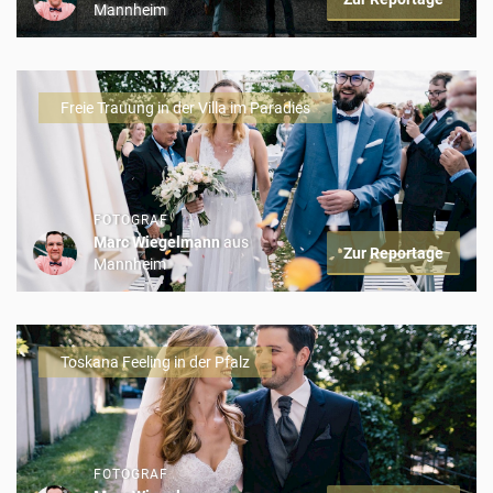
Mannheim
Freie Trauung in der Villa im Paradies
FOTOGRAF
Marc Wiegelmann
aus
Zur Reportage
Mannheim
Toskana Feeling in der Pfalz
FOTOGRAF