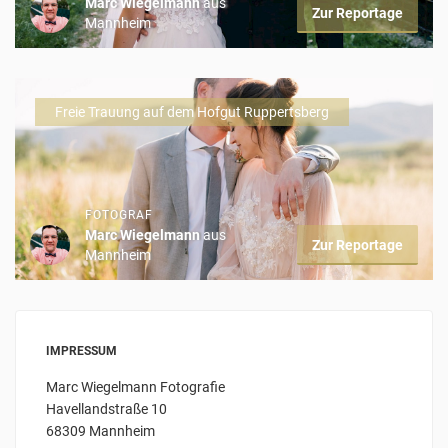
Marc Wiegelmann
aus
Zur Reportage
Mannheim
Freie Trauung auf dem Hofgut Ruppertsberg
FOTOGRAF
Marc Wiegelmann
aus
Zur Reportage
Mannheim
IMPRESSUM
Marc Wiegelmann Fotografie
Havellandstraße 10
68309 Mannheim