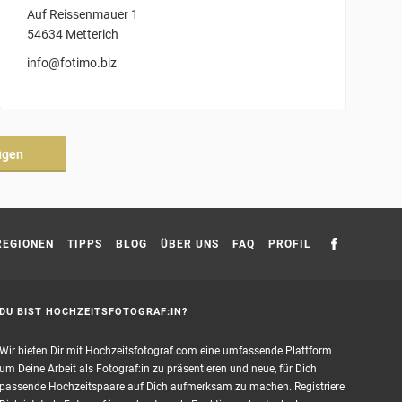
Auf Reissenmauer 1
54634 Metterich
info@fotimo.biz
ügen
REGIONEN
TIPPS
BLOG
ÜBER UNS
FAQ
PROFIL
DU BIST HOCHZEITSFOTOGRAF:IN?
Wir bieten Dir mit Hochzeitsfotograf.com eine umfassende Plattform
um Deine Arbeit als Fotograf:in zu präsentieren und neue, für Dich
passende Hochzeitspaare auf Dich aufmerksam zu machen. Registriere