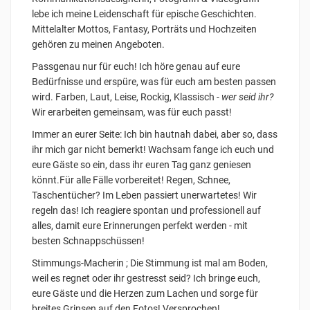
lebe ich meine Leidenschaft für epische Geschichten.
Mittelalter Mottos, Fantasy, Porträts und Hochzeiten
gehören zu meinen Angeboten.
Passgenau nur für euch! Ich höre genau auf eure
Bedürfnisse und erspüre, was für euch am besten passen
wird. Farben, Laut, Leise, Rockig, Klassisch -
wer seid ihr?
Wir erarbeiten gemeinsam, was für euch passt!
Immer an eurer Seite: Ich bin hautnah dabei, aber so, dass
ihr mich gar nicht bemerkt! Wachsam fange ich euch und
eure Gäste so ein, dass ihr euren Tag ganz geniesen
könnt.Für alle Fälle vorbereitet! Regen, Schnee,
Taschentücher? Im Leben passiert unerwartetes! Wir
regeln das! Ich reagiere spontan und professionell auf
alles, damit eure Erinnerungen perfekt werden - mit
besten Schnappschüssen!
Stimmungs-Macherin ; Die Stimmung ist mal am Boden,
weil es regnet oder ihr gestresst seid? Ich bringe euch,
eure Gäste und die Herzen zum Lachen und sorge für
breites Grinsen auf den Fotos! Versprochen!