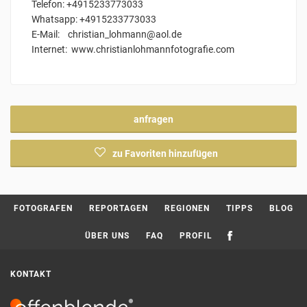
Telefon: +4915233773033
Whatsapp: +4915233773033
E-Mail: christian_lohmann@aol.de
Internet: www.christianlohmannfotografie.com
anfragen
zu Favoriten hinzufügen
Current page:
FOTOGRAFEN
REPORTAGEN
REGIONEN
TIPPS
BLOG
ÜBER UNS
FAQ
PROFIL
KONTAKT