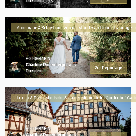
Dresden
Annemarie & Sebastian - Von der standesamtlichen Trauung zur
FOTOGRAFIN
Charline Rosenberger
aus
Zur Reportage
Dresden
Lelena & Paul - Magische Sommer-Momente im Quellenhof Garb
FOTOGRAFIN
Charline Rosenberger
aus