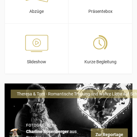
Abzüge
Präsentebox
Slideshow
Kurze Begleitung
Theresa & Tom - Romantische Trauung und wahre Liebe auf Schlo
FOTOGRAFIN
Charline Rosenberger
aus
Zur Reportage