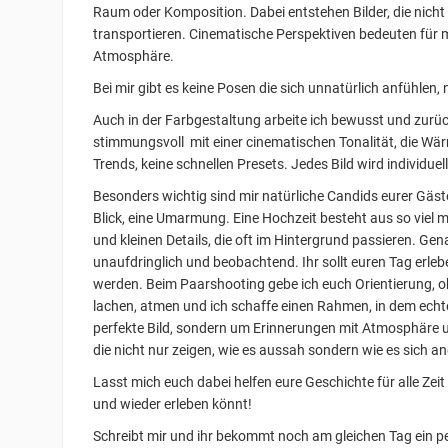
Raum oder Komposition. Dabei entstehen Bilder, die nich
transportieren. Cinematische Perspektiven bedeuten für m
Atmosphäre.
Bei mir gibt es keine Posen die sich unnatürlich anfühle
Auch in der Farbgestaltung arbeite ich bewusst und zurüc
stimmungsvoll mit einer cinematischen Tonalität, die Wärm
Trends, keine schnellen Presets. Jedes Bild wird individue
Besonders wichtig sind mir natürliche Candids eurer Gäst
Blick, eine Umarmung. Eine Hochzeit besteht aus so viel 
und kleinen Details, die oft im Hintergrund passieren. Gena
unaufdringlich und beobachtend. Ihr sollt euren Tag erle
werden. Beim Paarshooting gebe ich euch Orientierung, oh
lachen, atmen und ich schaffe einen Rahmen, in dem echt
perfekte Bild, sondern um Erinnerungen mit Atmosphäre 
die nicht nur zeigen, wie es aussah sondern wie es sich a
Lasst mich euch dabei helfen eure Geschichte für alle Zei
und wieder erleben könnt!
Schreibt mir und ihr bekommt noch am gleichen Tag ein p