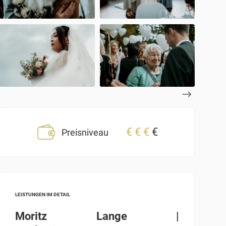
€
€
€
€
Preisniveau
LEISTUNGEN IM DETAIL
Moritz Lange |