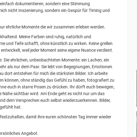
t einfach dokumentieren, sondern eine Stimmung
ich nicht Inszenierung, sondern ein Gespür für Timing und
n, nur ehrliche Momente die wir zusammen erleben werden.
khaltend. Meine Farben sind ruhig, natürlich und
e und Tiefe schafft, ohne künstlich zu wirken. Keine grellen
ll entwickelt, weil jeder Moment seine eigene Nuance verdient.
e. Die ehrlichen, unbeobachteten Momente: ein Lachen, ein
mehr als nur dem Paar. Sie lebt von Begegnungen, Emotionen
u dort entstehen für mich die stärksten Bilder. Ich arbeite
ben können, ohne ständig das Gefühl zu haben, fotografiert zu
ne euch in starre Posen zu drücken. Ihr dürft euch bewegen,
e Nähe sichtbar wird. Am Ende geht es nicht nur um das
und dem Versprechen euch selbst wiederzuerkennen. Bilder,
ngefühlt hat.
t festzuhalten, damit ihre euren schönsten Tag immer wieder
ersönliches Angebot.