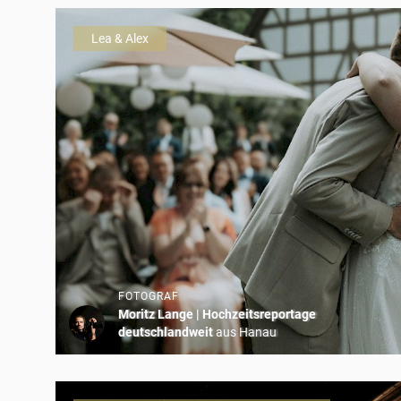
Lea & Alex
FOTOGRAF
Moritz Lange | Hochzeitsreportage
deutschlandweit
aus Hanau