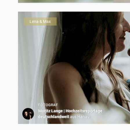
Lena & Max
FOTOGRAF
Moritz Lange | Hochzeitsreportage
deutschlandweit
aus Hanau