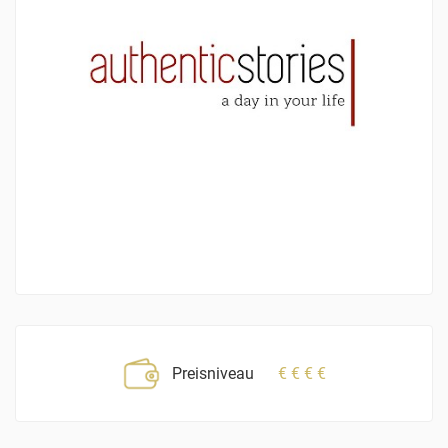
Preisniveau
€
€
€
€