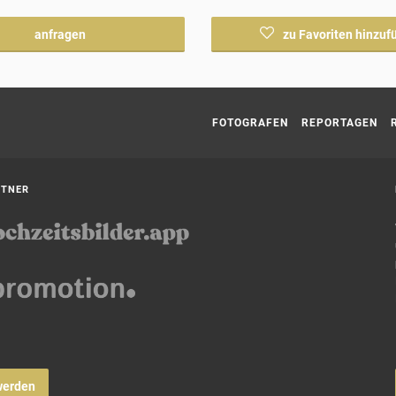
anfragen
zu Favoriten hinzuf
Current page:
FOTOGRAFEN
REPORTAGEN
RTNER
werden