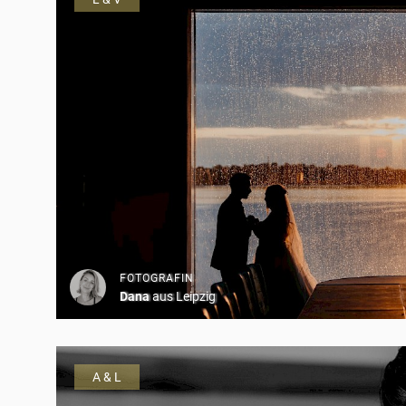
FOTOGRAFIN
Dana
aus Leipzig
A & L