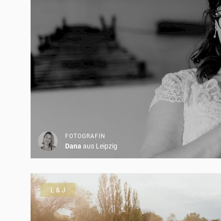
FOTOGRAFIN
Dana
aus Leipzig
L & J