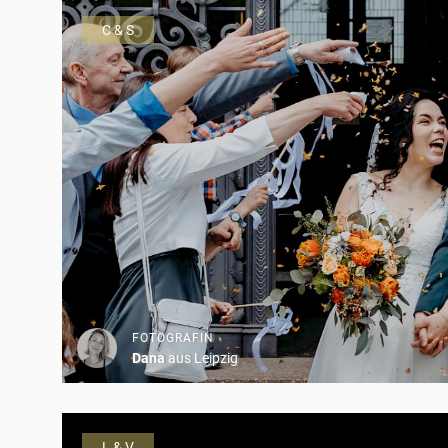
C & S
FOTOGRAFIN
Dana
aus Leipzig
L & V