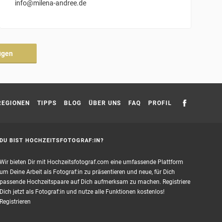
info@milena-andree.de
ügen
REGIONEN
TIPPS
BLOG
ÜBER UNS
FAQ
PROFIL
DU BIST HOCHZEITSFOTOGRAF:IN?
Wir bieten Dir mit Hochzeitsfotograf.com eine umfassende Plattform
um Deine Arbeit als Fotograf:in zu präsentieren und neue, für Dich
passende Hochzeitspaare auf Dich aufmerksam zu machen. Registriere
Dich jetzt als Fotograf:in und nutze alle Funktionen kostenlos!
Registrieren