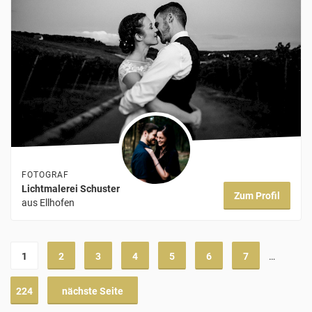
FOTOGRAF
Lichtmalerei Schuster
Zum Profil
aus Ellhofen
1
2
3
4
5
6
7
…
224
nächste Seite