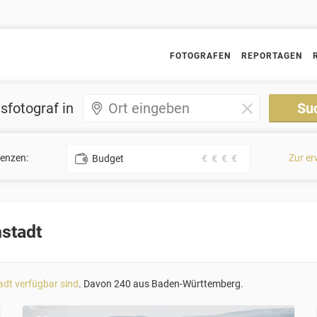
FOTOGRAFEN
REPORTAGEN
sfotograf in
renzen:
Zur er
Budget
€
€
€
€
stadt
adt verfügbar sind
. Davon 240 aus Baden-Württemberg.