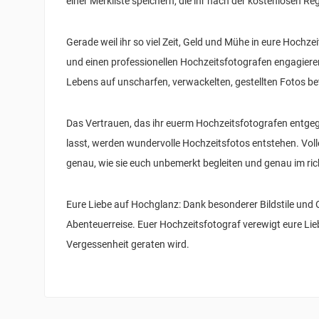
einer Merkliste speichern, die ihr nach der kostenlosen Re
Gerade weil ihr so viel Zeit, Geld und Mühe in eure Hochzei
und einen professionellen Hochzeitsfotografen engagieren.
Lebens auf unscharfen, verwackelten, gestellten Fotos b
Das Vertrauen, das ihr euerm Hochzeitsfotografen entgeg
lasst, werden wundervolle Hochzeitsfotos entstehen. Vol
genau, wie sie euch unbemerkt begleiten und genau im ric
Eure Liebe auf Hochglanz: Dank besonderer Bildstile und 
Abenteuerreise. Euer Hochzeitsfotograf verewigt eure Lie
Vergessenheit geraten wird.