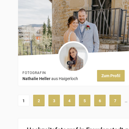
FOTOGRAFIN
Zum Profil
Nathalie Heller
aus Haigerloch
1
2
3
4
5
6
7
…