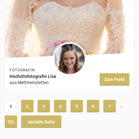
FOTOGRAFIN
Hochzitsfotografin Lisa
Zum Profil
aus Mettmenstetten
1
2
3
4
5
6
7
…
151
nächste Seite