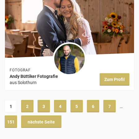
FOTOGRAF
Andy Büttiker Fotografie
Zum Profil
aus Solothurn
1
2
3
4
5
6
7
…
151
nächste Seite