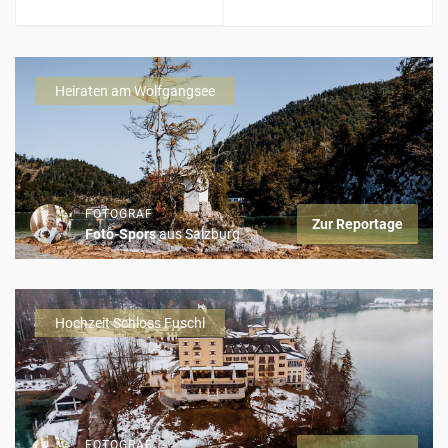
Heiraten am Wolfgangsee
FOTOGRAF
Zur Reportage
Foto-Spors
aus Salzburg
Hochzeit Schloss Fuschl
FOTOGRAF