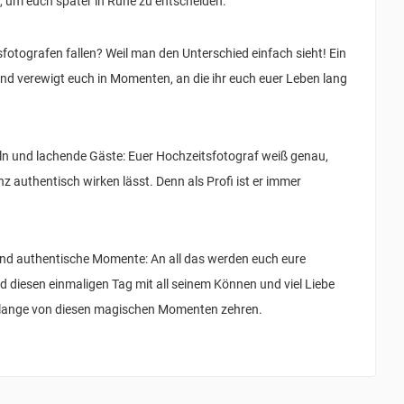
k, um euch später in Ruhe zu entscheiden.
fotografen fallen? Weil man den Unterschied einfach sieht! Ein
und verewigt euch in Momenten, an die ihr euch euer Leben lang
eln und lachende Gäste: Euer Hochzeitsfotograf weiß genau,
z authentisch wirken lässt. Denn als Profi ist er immer
d authentische Momente: An all das werden euch eure
d diesen einmaligen Tag mit all seinem Können und viel Liebe
ch lange von diesen magischen Momenten zehren.