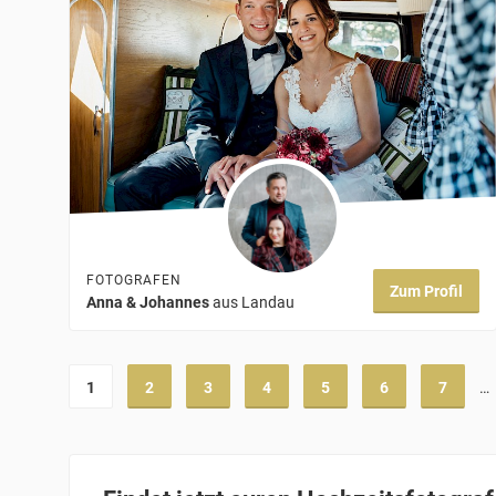
FOTOGRAFEN
Zum Profil
Anna & Johannes
aus Landau
1
2
3
4
5
6
7
…