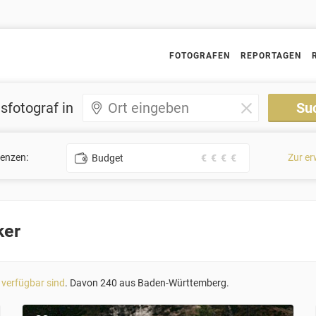
FOTOGRAFEN
REPORTAGEN
sfotograf in
renzen:
Zur er
Budget
€
€
€
€
ker
 verfügbar sind
. Davon 240 aus Baden-Württemberg.