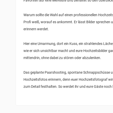
Favoriten auf eine Merkliste und behaltet so den Überblic
Warum sollte die Wahl auf einen professionellen Hochzeits
Profi weiß, worauf es ankommt. Er lässt Bilder sprechen 
erinnern werdet.
Hier eine Umarmung, dort ein Kuss, ein strahlendes Läch
wie er sich unsichtbar macht und eure Hochzeitsbilder gan
mittendrin, ohne dabei zu stören oder abzulenken.
Das geplante Paarshooting, spontane Schnappschüsse un
Hochzeitsfotos erinnern, denn euer Hochzeitsfotograf wir
zum Detail festhalten. So werdet ihr und eure Gäste no