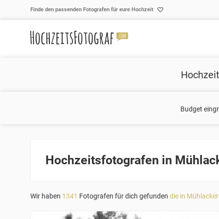
Skip to content
Finde den passenden Fotografen für eure Hochzeit
Hochzeit
Budget eing
Hochzeitsfotografen in Mühlac
Wir haben
1341
Fotografen für dich gefunden
die in Mühlacker