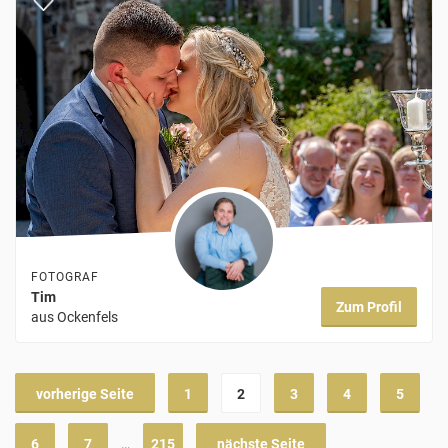
FOTOGRAF
Tim
Zum Profil
aus Ockenfels
vorherige Seite
1
2
3
4
5
6
7
…
215
nächste Seite