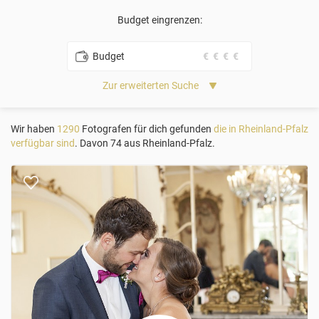
Budget eingrenzen:
Budget
€
€
€
€
Zur erweiterten Suche
Wir haben
1290
Fotografen für dich gefunden
die in Rheinland-Pfalz
verfügbar sind
. Davon 74 aus Rheinland-Pfalz.